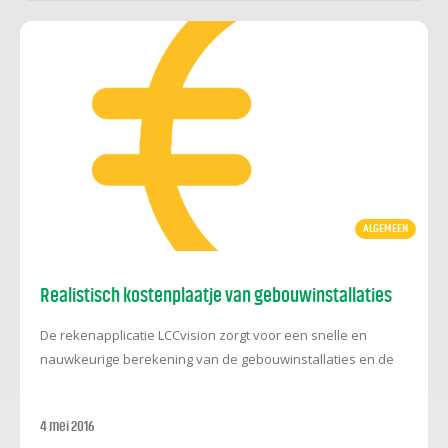
toegelicht waarom euro/m2 kengetallen in de
installatietechniek niet altijd werken.
ALGEMEEN
Realistisch kostenplaatje van gebouwinstallaties
De rekenapplicatie LCCvision zorgt voor een snelle en
nauwkeurige berekening van de gebouwinstallaties en de
bijbehorende levensduurkosten. Dat scheelt installateurs
en adviseurs een hoop tenderkosten en tijd, zegt
4 mei 2016
ontwikkelaar en kostendeskundige Bernd Karstenberg.