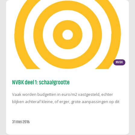
kengetallen in de installatietechniek niet altijd werken.
NVBK
NVBK deel 1: schaalgrootte
Vaak worden budgetten in euro/m2 vastgesteld, echter
blijken achteraf kleine, of erger, grote aanpassingen op dit
budget bedrag noodzakelijk. Hierdoor ontstaan vaak de
nodige uitdagingen vroeg of laat in het project die tot
31 mei 2016
kwaliteitsvermindering leiden. Om dit te voorkomen en de
bewustwording te vergroten, wordt er in meerdere delen