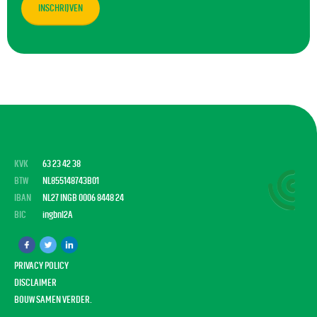
KVK
63 23 42 38
BTW
NL855148743B01
IBAN
NL27 INGB 0006 8448 24
BIC
ingbnl2A
PRIVACY POLICY
DISCLAIMER
BOUW SAMEN VERDER.