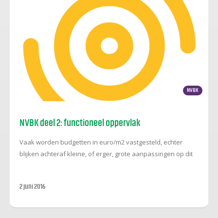
NVBK
NVBK deel 2: functioneel oppervlak
Vaak worden budgetten in euro/m2 vastgesteld, echter
blijken achteraf kleine, of erger, grote aanpassingen op dit
budget bedrag noodzakelijk. Hierdoor ontstaan, vroeg of
laat, vaak de nodige uitdagingen in het project die tot
2 juni 2016
kwaliteitsvermindering leiden. Om dit te voorkomen en de
bewustwording te vergroten, zullen wij in de komende
edities van de nieuwsbrief toelichten waarom euro/m2