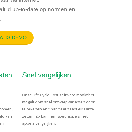
altijd up-to-date op normen en
.
RATIS DEMO
sten
Snel vergelijken
Onze Life Cycle Cost software maakt het
mogelijk om snel ontwerpvarianten door
nomen,
te rekenen en financieel naast elkaar te
eld van
zetten. Zo kan men goed appels met
van
appels vergelijken.