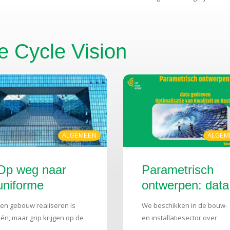
fe Cycle Vision
ALGEMEEN
ALGEM
Op weg naar
Parametrisch
uniforme
ontwerpen: data
levensduurkosten:
gedreven
en gebouw realiseren is
We beschikken in de bouw-
de vernieuwde
optimalisatie va
én, maar grip krijgen op de
en installatiesector over