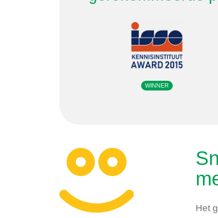
WINNER
Sn
me
Het g