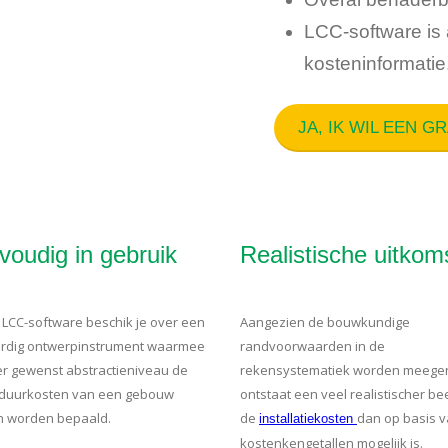
LCC-software is 
kosteninformatie
JA, IK WIL EEN G
voudig in gebruik
Realistische uitkom
 LCC-software beschik je over een
Aangezien de bouwkundige
rdig ontwerpinstrument waarmee
randvoorwaarden in de
er gewenst abstractieniveau de
rekensystematiek worden meege
duurkosten van een gebouw
ontstaat een veel realistischer be
 worden bepaald.
de
dan op basis 
installatiekosten
kostenkengetallen mogelijk is.