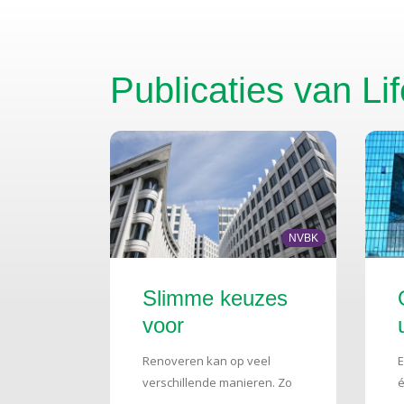
Publicaties van Li
NVBK
Slimme keuzes
voor
toekomstbestendige
Renoveren kan op veel
E
gebouwen
verschillende manieren. Zo
é