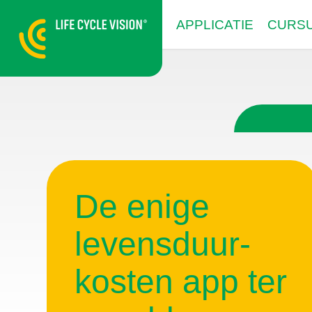
APPLICATIE
CURS
De enige
Vind sneller
levensduur-
de meest
kosten app ter
duurzame