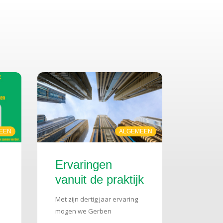
EEN
ALGEMEEN
Ervaringen
vanuit de praktijk
- Gerben
Met zijn dertig jaar ervaring
n
Dalhoeven,
mogen we Gerben