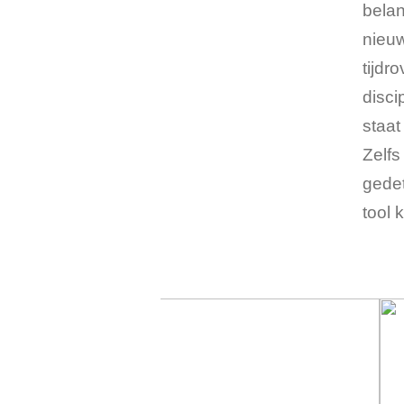
bela
nieuw
tijdr
disci
staat
Zelfs
gedet
tool 