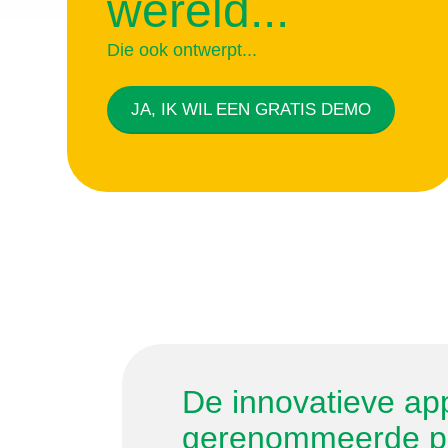
wereld...
integrale
oplossing!
Die ook ontwerpt...
binnen elk beschikbaar budget
JA, IK WIL EEN GRATIS DEMO
JA, IK WIL EEN GRATIS DEMO
De innovatieve ap
gerenommeerde p