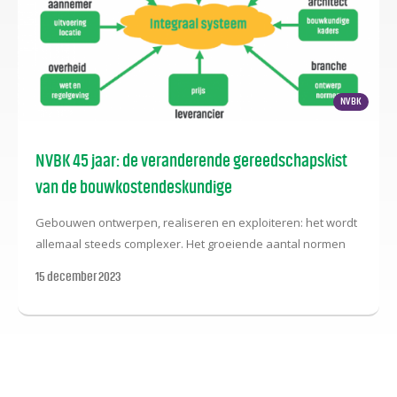
NVBK
NVBK 45 jaar: de veranderende gereedschapskist
van de bouwkostendeskundige
Gebouwen ontwerpen, realiseren en exploiteren: het wordt
allemaal steeds complexer. Het groeiende aantal normen
en richtlijnen zorgt ervoor dat er steeds meer specialisten
15 december 2023
aan tafel zitten. Hoe zorg je ervoor dat iedereen efficiënt
kan samenwerken op basis van dezelfde informatie?
Automatisering biedt daar een oplossing voor, mits alle
normen en richtlijnen op een uniforme manier beschikbaar
zijn. Lees het hele artikel in de pdf in de bijlage.