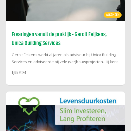
ALGEMEEN
Ervaringen vanuit de praktijk - Gerolt Feijkens,
Unica Building Services
Gerolt Feikens werkt al jaren als adviseur bij Unica Building
Services en adviseerde bij vele (ver)bouwprojecten. Hij kent
het klappen van de zweep en onderschrijft de adviezen uit
1 juli 2024
dit artikel vanuit zijn eigen ervaring. ‘Opdrachtgevers willen
graag snel duidelijkheid over het ontwerp en de mogelijke
alternatieven. Daarvoor gebruiken we binnen Unica
meerdere tools, waaronder de app van Life Cycle Vision. Die
tools helpen ons om relevante alternatieven sneller uit te
werken en door te rekenen. Dat helpt opdrachtgevers bij
hun besluitvorming.’