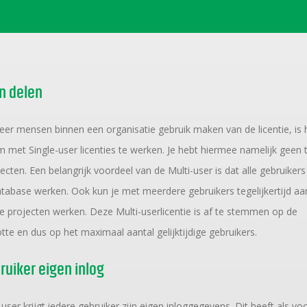
n delen
r mensen binnen een organisatie gebruik maken van de licentie, is h
m met Single-user licenties te werken. Je hebt hiermee namelijk geen
ecten. Een belangrijk voordeel van de Multi-user is dat alle gebruikers
tabase werken. Ook kun je met meerdere gebruikers tegelijkertijd aa
de projecten werken. Deze Multi-userlicentie is af te stemmen op de
otte en dus op het maximaal aantal gelijktijdige gebruikers.
ruiker eigen inlog
-user krijgt iedere gebruiker zijn eigen inloggegevens. Dit heeft als vo