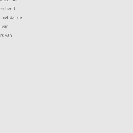
gen heeft
 niet dat de
n van
rs van