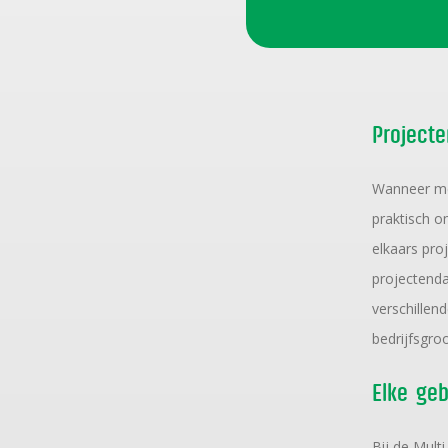
Projecte
Wanneer mee
praktisch o
elkaars proj
projectenda
verschillen
bedrijfsgro
Elke geb
Bij de Multi