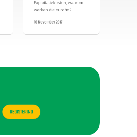
Exploitatiekosten, waarom
werken die euro/m2
benchmarkcijfers niet
10 November 2017
altijd? Exploitatiekosten
worden vaak met
e
benchmarkcijfers bepaald.
Daarbij is niet bekend welke
G-
technische uitgangspunten
gelden. Dit levert vaak
discussies op. Om dit te
voorkomen en de
bewustwording te vergroten,
e
wordt er in meerdere delen
toegelicht waarom euro/m2
benchmarkcijfers in de
installatietechniek niet altijd
werken.