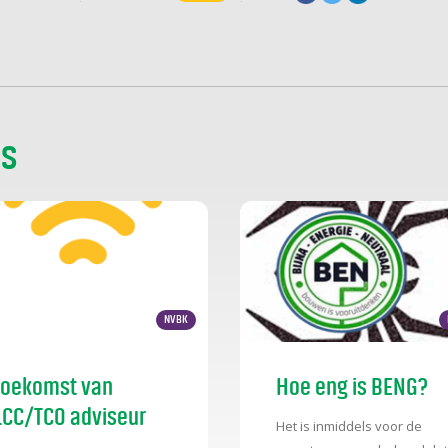
ns
NVBK
toekomst van
Hoe eng is BENG?
LCC/TCO adviseur
Het is inmiddels voor de