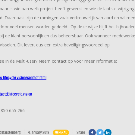
baar is wie aan welk project heeft gewerkt en wie de laatste wijzigin
. Daarnaast zijn de ramingen vaak vertrouwelijk van aard en wil men
door veel mensen worden gedeeld. Op deze wijze blijft het bijhoude
bij de klant persoonlijk en dus beheersbaar. Ook wanneer medewerke
isselen. Dit levert dus een extra beveiligingsvoordeel op.
se in de Multi-user? Neem contact op voor meer informatie:
.lifecycle.vision/contact.html
tact@lifecycle.vision
1 850 655 266
d Karstenberg
4 January 2018
Share
GENERAL