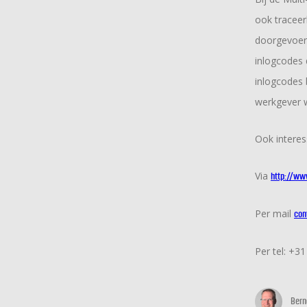
ook traceer
doorgevoerd
inlogcodes 
inlogcodes 
werkgever w
Ook interes
Via
http://www
Per mail
con
Per tel: +3
Bern