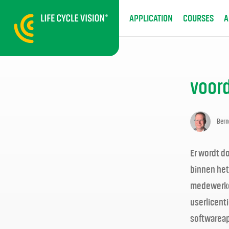
APPLICATION
COURSES
A
voord
Bern
Er wordt d
binnen het
medewerker
userlicenti
softwareap