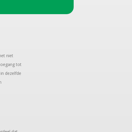
et niet
 toegang tot
 in dezelfde
n
ordeel dat