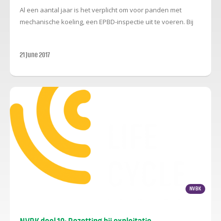
Al een aantal jaar is het verplicht om voor panden met
mechanische koeling, een EPBD-inspectie uit te voeren. Bij
de EPBD-inspectie hoort o.a. een berekening van de
terugverdientijd van bijvoorbeeld een energiezuinig
21 June 2017
koelmachine.
NVBK