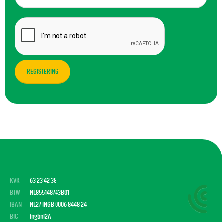
KVK
63 23 42 38
BTW
NL855148743B01
IBAN
NL27 INGB 0006 8448 24
BIC
ingbnl2A