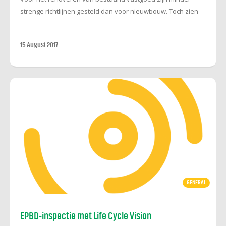
strenge richtlijnen gesteld dan voor nieuwbouw. Toch zien
we steeds meer dat opdrachtgevers de noodzaak van
energiebesparing beseffen en daarom de lat hoger willen
15 August 2017
leggen. Dit is een goede ontwikkeling, waar we onze klanten
graag mee helpen.
GENERAL
EPBD-inspectie met Life Cycle Vision